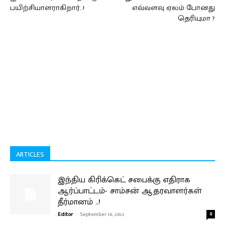
பயிற்சியாளராகிறார்..!
எவ்வளவு ஏலம் போனது
தெரியுமா ?
ARTICLES
இந்திய கிரிக்கெட் சபைக்கு எதிராக
ஆர்ப்பாட்டம்- சாம்சன் ஆதரவாளர்கள்
தீர்மானம் ..!
Editor
-
September 16, 2022
0