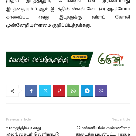
முதல் இடத்திலும், பொன்டிங் (48) இரண்டாவது
இடத்தையும் 3-ஆம் இடத்தில் ஸ்டீவ் வோ (41) ஆகியோர்
காணப்பட 4வது இடத்துக்கு விராட் கோலி
முன்னேறியுள்ளமை குறிப்பிடத்தக்கது.
Previous article
Next article
2 மாதத்தில் 3 வது
மெஸ்ஸியின் கண்ணீரை
இலங்கையர் வெளிநாட்டு
துடைக்க பயன்பட்ட Tissue