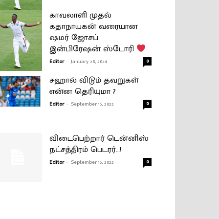
காவலாளி முதல்
கதாநாயகன் வரையான
ஷமர் ஜோசப்
இன்பிரேஷன் ஸ்டோரி
Editor
-
January 28, 2024
0
சஹால் விடும் தவறுகள்
என்ன தெரியுமா ?
Editor
-
September 15, 2022
0
விடைபெற்றார் டென்னிஸ்
நட்சத்திரம் பெடரர்…!
Editor
-
September 15, 2022
0