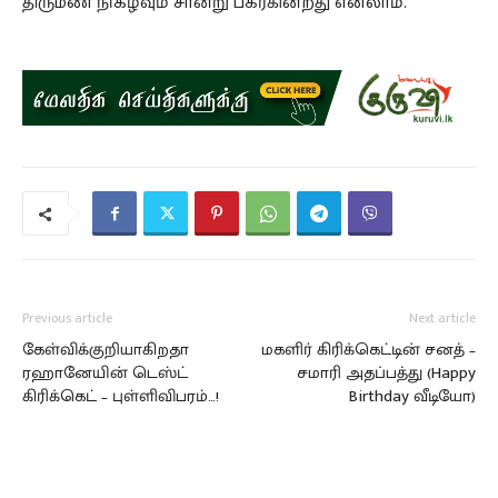
திருமண நிகழ்வும் சான்று பகர்கின்றது எனலாம்.
Previous article
Next article
கேள்விக்குறியாகிறதா
மகளிர் கிரிக்கெட்டின் சனத் –
ரஹானேயின் டெஸ்ட்
சமாரி அதப்பத்து (Happy
கிரிக்கெட் – புள்ளிவிபரம்…!
Birthday வீடியோ)