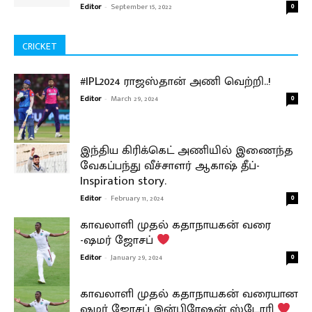
Editor
-
September 15, 2022
0
CRICKET
#IPL2024 ராஜஸ்தான் அணி வெற்றி..!
Editor
-
March 29, 2024
0
இந்திய கிரிக்கெட் அணியில் இணைந்த
வேகப்பந்து வீச்சாளர் ஆகாஷ் தீப்-
Inspiration story.
Editor
-
February 11, 2024
0
காவலாளி முதல் கதாநாயகன் வரை
-ஷமர் ஜோசப்
Editor
-
January 29, 2024
0
காவலாளி முதல் கதாநாயகன் வரையான
ஷமர் ஜோசப் இன்பிரேஷன் ஸ்டோரி