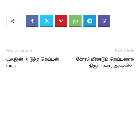
Previous article
Next article
CSKஇன் அடுத்த கெப்டன்
கோலி மீண்டும் கெப்டனாக
யார்?
திரும்புவார்;அஷ்வின்