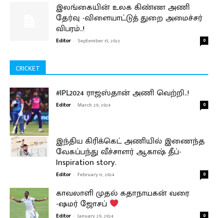
இலங்கையின் உலக கிண்ண அணி
தேர்வு -விளையாட்டுத் துறை அமைச்சர்
விபரம்..!
Editor
-
September 15, 2022
0
CRICKET
#IPL2024 ராஜஸ்தான் அணி வெற்றி..!
Editor
-
March 29, 2024
0
இந்திய கிரிக்கெட் அணியில் இணைந்த
வேகப்பந்து வீச்சாளர் ஆகாஷ் தீப்-
Inspiration story.
Editor
-
February 11, 2024
0
காவலாளி முதல் கதாநாயகன் வரை
-ஷமர் ஜோசப்
Editor
-
January 29, 2024
0