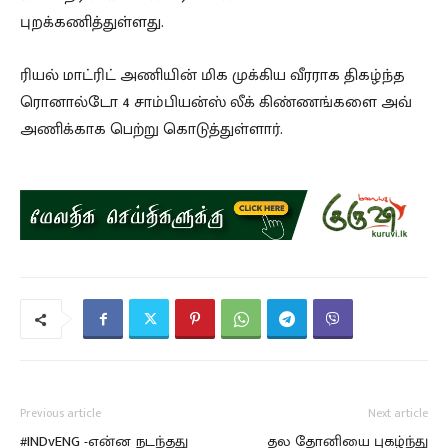
புறக்கணித்துள்ளது.
ரியல் மாட்ரிட் அணியின் மிக முக்கிய வீரராக திகழ்ந்த
ரொனால்டோ 4 சாம்பியன்ஸ் லீக் கிண்ணங்களை அவ்
அணிக்காக பெற்று கொடுத்துள்ளார்.
Previous article
Next article
#INDvENG -என்ன நடந்தது
தல தோனியை புகழ்ந்து